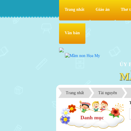
Trang nhất
Giáo án
Thơ t
Văn bản
ỦY 
M
Trang nhất
Tài nguyên
Danh mục