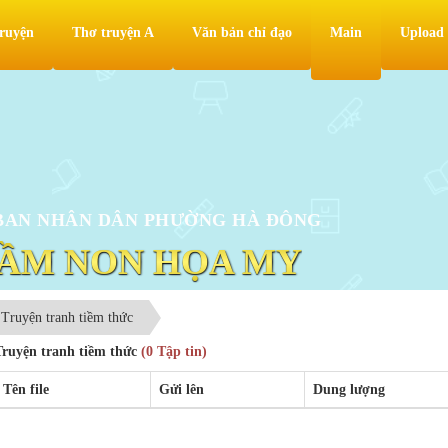
ruyện
Thơ truyện A
Văn bản chỉ đạo
Main
Upload
BAN NHÂN DÂN PHƯỜNG HÀ ĐÔNG
ẦM NON HỌA MY
Truyện tranh tiềm thức
Truyện tranh tiềm thức
(0 Tập tin)
Tên file
Gửi lên
Dung lượng