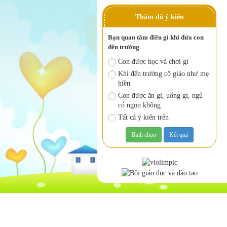
Thăm dò ý kiến
Bạn quan tâm điều gì khi đưa con
đến trường
Con được học và chơi gì
Khi đến trường cô giáo như mẹ
hiền
Con được ăn gì, uống gì, ngủ
có ngon không
Tất cả ý kiến trên
Trường mầm non Họa My
Địa chỉ:
Phố Ao Sen, Phường Mộ Lao, Quậ