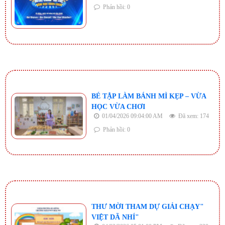
Phản hồi: 0
BÉ TẬP LÀM BÁNH MÌ KẸP – VỪA
HỌC VỪA CHƠI
01/04/2026 09:04:00 AM
Đã xem: 174
Phản hồi: 0
THƯ MỜI THAM DỰ GIẢI CHẠY"
VIỆT DÃ NHÍ"