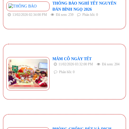
THÔNG BÁO NGHỈ TẾT NGUYÊN
ĐÁN BÍNH NGỌ 2026
13/02/2026 02:34:00 PM
Đã xem: 259
Phản hồi: 0
MÂM CỖ NGÀY TẾT
11/02/2026 03:32:00 PM
Đã xem: 204
Phản hồi: 0