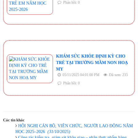
Phản hồi: 0
​KHÁM SỨC KHỎE ĐỊNH KỲ CHO
TRẺ TẠI TRƯỜNG MẦM NON HOẠ
MY ​
05/11/2025 04:01:00 PM
Đã xem: 235
Phản hồi: 0
Các tin khác
​HỘI NGHỊ CÁN BỘ, VIÊN CHỨC, NGƯỜI LAO ĐỘNG NĂM
HỌC 2025–2026 ​
(31/10/2025)
Công tác kiểm tra, giám sát khâu giao – nhận thực phẩm hàng