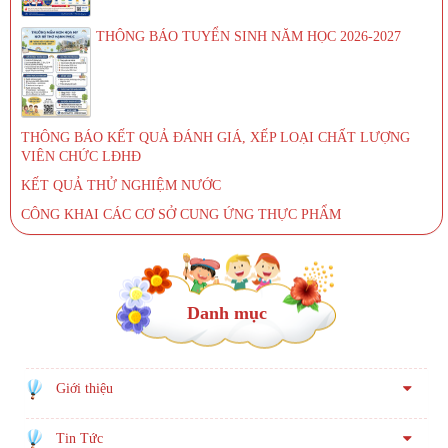
THÔNG BÁO TUYỂN SINH NĂM HỌC 2026-2027
THÔNG BÁO KẾT QUẢ ĐÁNH GIÁ, XẾP LOẠI CHẤT LƯỢNG
VIÊN CHỨC LĐHĐ
KẾT QUẢ THỬ NGHIỆM NƯỚC
CÔNG KHAI CÁC CƠ SỞ CUNG ỨNG THỰC PHẨM
Danh mục
Giới thiệu
Tin Tức