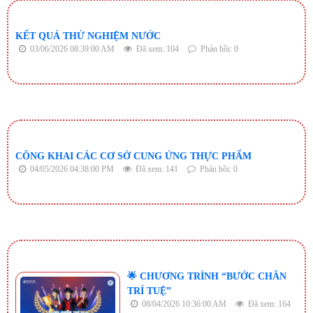
KẾT QUẢ THỬ NGHIỆM NƯỚC
03/06/2026 08:39:00 AM
Đã xem: 104
Phản hồi: 0
CÔNG KHAI CÁC CƠ SỞ CUNG ỨNG THỰC PHẨM
04/05/2026 04:38:00 PM
Đã xem: 141
Phản hồi: 0
🌟 CHƯƠNG TRÌNH “BƯỚC CHÂN
TRÍ TUỆ”
08/04/2026 10:36:00 AM
Đã xem: 164