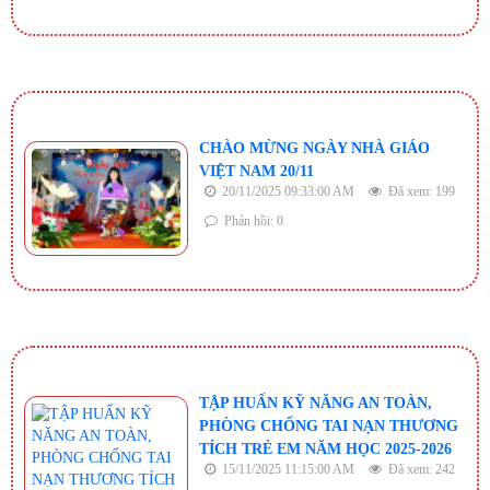
CHÀO MỪNG NGÀY NHÀ GIÁO
VIỆT NAM 20/11
20/11/2025 09:33:00 AM
Đã xem: 199
Phản hồi: 0
TẬP HUẤN KỸ NĂNG AN TOÀN,
PHÒNG CHỐNG TAI NẠN THƯƠNG
TÍCH TRẺ EM NĂM HỌC 2025-2026
15/11/2025 11:15:00 AM
Đã xem: 242