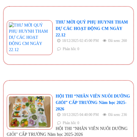
THƯ MỜI QUÝ PHỤ HUYNH THAM
DỰ CÁC HOẠT ĐỘNG CM NGÀY
22.12
18/12/2025 02:45:00 PM
Đã xem: 260
Phản hồi: 0
HỘI THI “NHÂN VIÊN NUÔI DƯỠNG
GIỎI” CẤP TRƯỜNG Năm học 2025-
2026
10/12/2025 04:40:00 PM
Đã xem: 236
Phản hồi: 0
HỘI THI “NHÂN VIÊN NUÔI DƯỠNG
GIỎI” CẤP TRƯỜNG Năm học 2025-2026