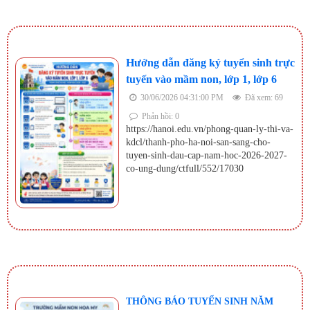
Hướng dẫn đăng ký tuyển sinh trực
tuyến vào mầm non, lớp 1, lớp 6
30/06/2026 04:31:00 PM
Đã xem: 69
Phản hồi: 0
https://hanoi.edu.vn/phong-quan-ly-thi-va-
kdcl/thanh-pho-ha-noi-san-sang-cho-
tuyen-sinh-dau-cap-nam-hoc-2026-2027-
co-ung-dung/ctfull/552/17030
THÔNG BÁO TUYỂN SINH NĂM