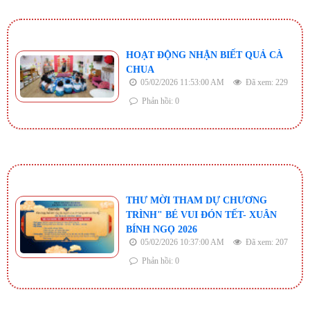
HOẠT ĐỘNG NHẬN BIẾT QUẢ CÀ
CHUA
05/02/2026 11:53:00 AM
Đã xem: 229
Phản hồi: 0
THƯ MỜI THAM DỰ CHƯƠNG
TRÌNH" BÉ VUI ĐÓN TẾT- XUÂN
BÍNH NGỌ 2026
05/02/2026 10:37:00 AM
Đã xem: 207
Phản hồi: 0