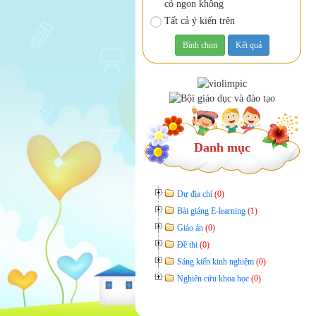
có ngon không
Tất cả ý kiến trên
Danh mục
Dư địa chí
(0)
Bài giảng E-learning
(1)
Giáo án
(0)
Đề thi
(0)
Sáng kiến kinh nghiệm
(0)
Nghiên cứu khoa học
(0)