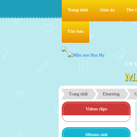
Trang nhất
Giáo án
Thơ t
Văn bản
ỦY 
M
Trang nhất
Elearning
G
Videos clips
Albums ảnh