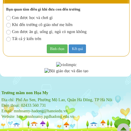
Bạn quan tâm điều gì khi đưa con đến trường
Con được học và chơi gì
Khi đến trường cô giáo như mẹ hiền
Con được ăn gì, uống gì, ngủ có ngon không
Tất cả ý kiến trên
Trường mầm non Họa My
Địa chỉ:
Phố Ao Sen, Phường Mộ Lao, Quận Hà Đông, TP Hà Nội
Điện thoại:
02433.560.731
Email:
mnhoamy-hadong@hanoiedu.vn
Website:
http://mnhoamy.pgdhadong.edu.vn