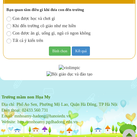
Bạn quan tâm điều gì khi đưa con đến trường
Con được học và chơi gì
Khi đến trường cô giáo như mẹ hiền
Con được ăn gì, uống gì, ngủ có ngon không
Tất cả ý kiến trên
Trường mầm non Họa My
Địa chỉ:
Phố Ao Sen, Phường Mộ Lao, Quận Hà Đông, TP Hà Nội
Điện thoại:
02433.560.731
Email:
mnhoamy-hadong@hanoiedu.vn
Website:
http://mnhoamy.pgdhadong.edu.vn